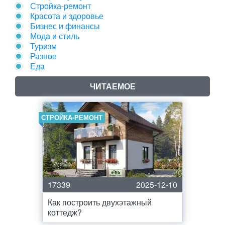
Стройка-ремонт
Красота и здоровье
Бизнес и финансы
Мода и стиль
Туризм
Разное
Еда
ЧИТАЕМОЕ
СТРОЙКА-РЕМОНТ
17339
2025-12-10
Как построить двухэтажный
коттедж?